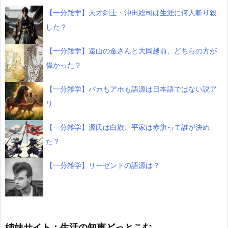
【一分雑学】天才剣士・沖田総司は生涯に何人斬り殺
した？
【一分雑学】遠山の金さんと大岡越前、どちらの方が
偉かった？
【一分雑学】バカもアホも語源は日本語ではない説ア
リ
【一分雑学】源氏は白旗、平家は赤旗って誰が決め
た？
【一分雑学】リーゼントの語源は？
姉妹サイト：生活の知恵どっとこむ