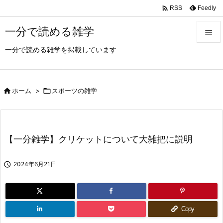

Feedly
RSS
一分で読める雑学

一分で読める雑学を掲載しています

メニュ

サイド

ホーム
>

スポーツの雑学

前へ

【一分雑学】クリケットについて大雑把に説明
次へ


2024年6月21日
検索
Copy