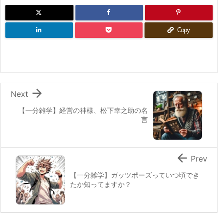
Copy

Next
【一分雑学】経営の神様、松下幸之助の名
言

Prev
【一分雑学】ガッツポーズっていつ頃でき
たか知ってますか？