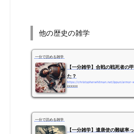
他の歴史の雑学
一分で読める雑学
【一分雑学】合戦の戦死者の甲
た？
https://christopherwhitman.net/ippun/armor-
xxxxxx
一分で読める雑学
【一分雑学】遣唐使の難破率っ