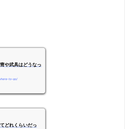
冑や武具はどうなっ
where-to-go/
てどれくらいだっ