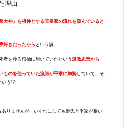
た理由
照大神』を祖神とする天皇家の流れを汲んでいると
手好きだったから
という説
死者を葬る棺桶に用いていたという
道教思想から
いものを使っていた漁師が平家に加勢
していて、そ
という説
方ありませんが、いずれにしても源氏と平家が相い