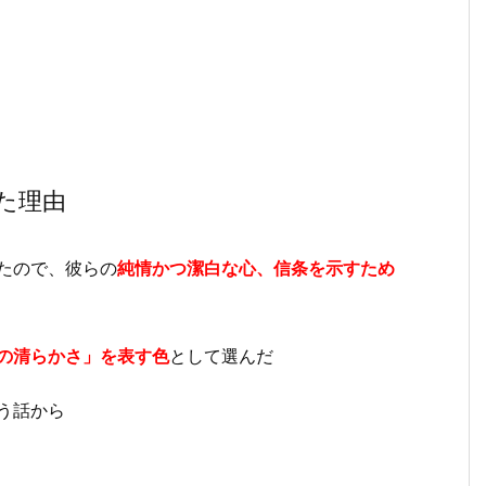
た理由
たので、彼らの
純情かつ潔白な心、信条を示すため
の清らかさ」を表す色
として選んだ
う話から