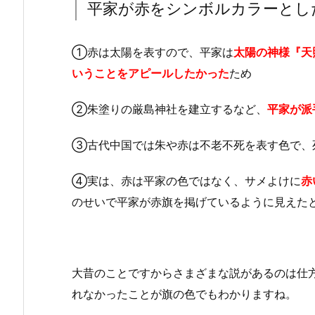
平家が赤をシンボルカラーとし
①赤は太陽を表すので、平家は
太陽の神様『天
いうことをアピールしたかった
ため
②朱塗りの厳島神社を建立するなど、
平家が派
③古代中国では朱や赤は不老不死を表す色で、
④実は、赤は平家の色ではなく、サメよけに
赤
のせいで平家が赤旗を掲げているように見えた
大昔のことですからさまざまな説があるのは仕
れなかったことが旗の色でもわかりますね。