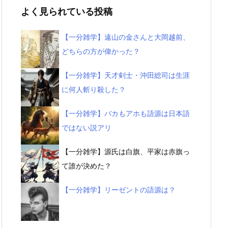
よく見られている投稿
【一分雑学】遠山の金さんと大岡越前、
どちらの方が偉かった？
【一分雑学】天才剣士・沖田総司は生涯
に何人斬り殺した？
【一分雑学】バカもアホも語源は日本語
ではない説アリ
【一分雑学】源氏は白旗、平家は赤旗っ
て誰が決めた？
【一分雑学】リーゼントの語源は？