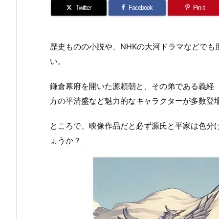
Twitter
Facebook
Pin it
歴史ものの小説や、NHKの大河ドラマなどでも
い。
鎌倉幕府を開いた源頼朝と、その弟である義経
方の平清盛など魅力的なキャラクターが多数登
ところで、映像作品だと必ず源氏と平家は色分
ょうか？