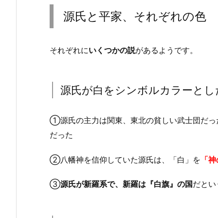
源氏と平家、それぞれの色
それぞれに
いくつかの説
があるようです。
源氏が白をシンボルカラーとし
①源氏の主力は関東、東北の貧しい武士団だっ
だった
②八幡神を信仰していた源氏は、「白」を
「神
③
源氏が新羅系で、新羅は『白旗』の国
だとい