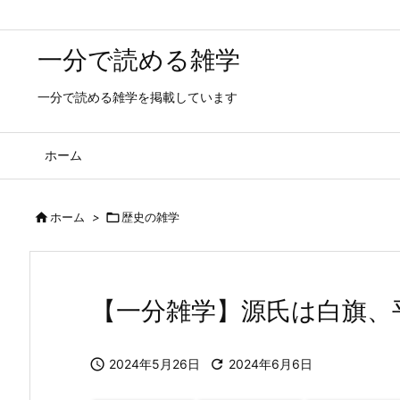
一分で読める雑学
一分で読める雑学を掲載しています
ホーム

ホーム
>

歴史の雑学
【一分雑学】源氏は白旗、

2024年5月26日

2024年6月6日