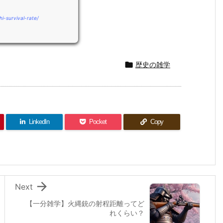
i-survival-rate/

歴史の雑学
LinkedIn
Pocket
Copy

Next
【一分雑学】火縄銃の射程距離ってど
れくらい？