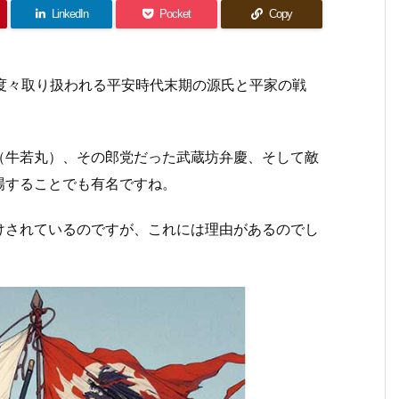
LinkedIn
Pocket
Copy
度々取り扱われる平安時代末期の源氏と平家の戦
（牛若丸）、その郎党だった武蔵坊弁慶、そして敵
場することでも有名ですね。
けされているのですが、これには理由があるのでし