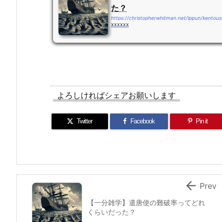
た？
https://christopherwhitman.net/ippun/kentoush
xxxxxx
よろしければシェアお願いします
Twitter
Facebook
Pin it

Prev
【一分雑学】遣唐使の難破率ってどれ
くらいだった？