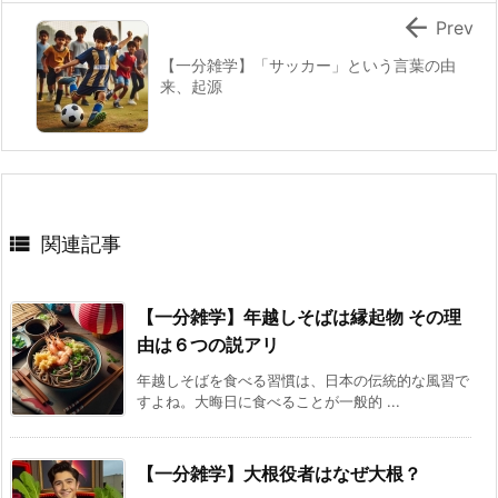

Prev
【一分雑学】「サッカー」という言葉の由
来、起源

関連記事
【一分雑学】年越しそばは縁起物 その理
由は６つの説アリ
年越しそばを食べる習慣は、日本の伝統的な風習で
すよね。大晦日に食べることが一般的 ...
【一分雑学】大根役者はなぜ大根？