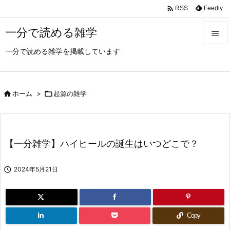

Feedly
RSS
一分で読める雑学

一分で読める雑学を掲載しています

メニュ

サイド

ホーム
>

起源の雑学

前へ

【一分雑学】ハイヒールの誕生はいつどこで？
次へ


2024年5月21日
検索
Copy