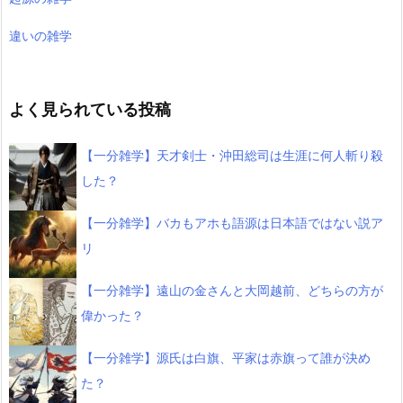
違いの雑学
よく見られている投稿
【一分雑学】天才剣士・沖田総司は生涯に何人斬り殺
した？
【一分雑学】バカもアホも語源は日本語ではない説ア
リ
【一分雑学】遠山の金さんと大岡越前、どちらの方が
偉かった？
【一分雑学】源氏は白旗、平家は赤旗って誰が決め
た？