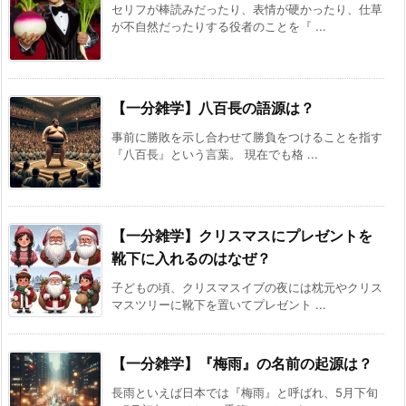
セリフが棒読みだったり、表情が硬かったり、仕草
が不自然だったりする役者のことを『 ...
【一分雑学】八百長の語源は？
事前に勝敗を示し合わせて勝負をつけることを指す
『八百長』という言葉。 現在でも格 ...
【一分雑学】クリスマスにプレゼントを
靴下に入れるのはなぜ？
子どもの頃、クリスマスイブの夜には枕元やクリス
マスツリーに靴下を置いてプレゼント ...
【一分雑学】『梅雨』の名前の起源は？
長雨といえば日本では『梅雨』と呼ばれ、5月下旬