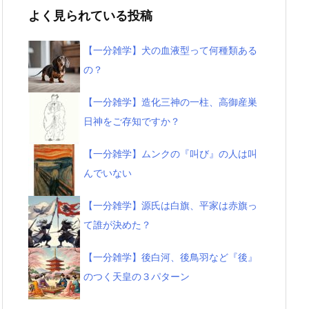
よく見られている投稿
【一分雑学】犬の血液型って何種類ある
の？
【一分雑学】造化三神の一柱、高御産巣
日神をご存知ですか？
【一分雑学】ムンクの『叫び』の人は叫
んでいない
【一分雑学】源氏は白旗、平家は赤旗っ
て誰が決めた？
【一分雑学】後白河、後鳥羽など『後』
のつく天皇の３パターン