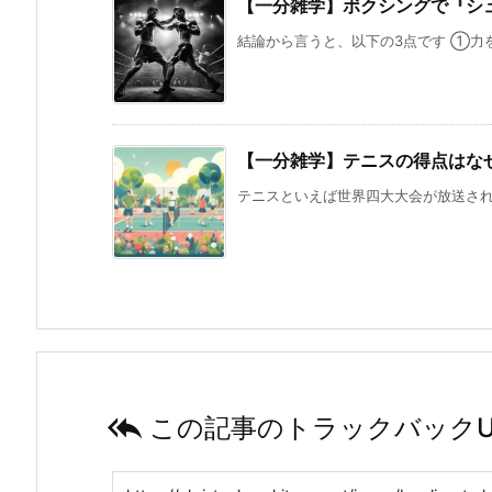
【一分雑学】ボクシングで『シ
結論から言うと、以下の3点です ①力を
【一分雑学】テニスの得点はなぜ0
テニスといえば世界四大大会が放送される

この記事のトラックバックU