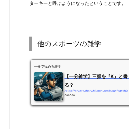
ターキーと呼ぶようになったということです。
他のスポーツの雑学
一分で読める雑学
【一分雑学】三振を『K』と書
る？
https://christopherwhitman.net/ippun/sanshin
xxxxxx