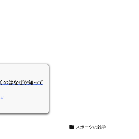
くのはなぜか知って
-k/

スポーツの雑学