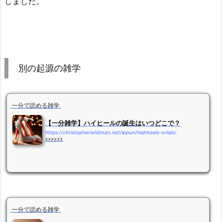
しました。
別の起源の雑学
一分で読める雑学
【一分雑学】ハイヒールの誕生はいつどこで？
https://christopherwhitman.net/ippun/highheels-origin/
xxxxxx
一分で読める雑学