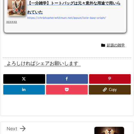
【一分雑学】トートバッグは元々意外な用途で用いら
れていた
https://christopherwhitman.net/ippun/tote-bag-origin/
xxxxxx

起源の雑学
よろしければシェアお願いします
Copy

Next