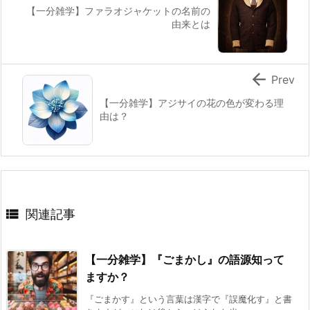
【一分雑学】ファラオジャケットの名前の
由来とは

Prev
【一分雑学】アジサイの花の色が変わる理
由は？

関連記事
【一分雑学】『ごまかし』の語源知って
ますか？
『ごまかす』という言葉は漢字で『誤魔化す』と書