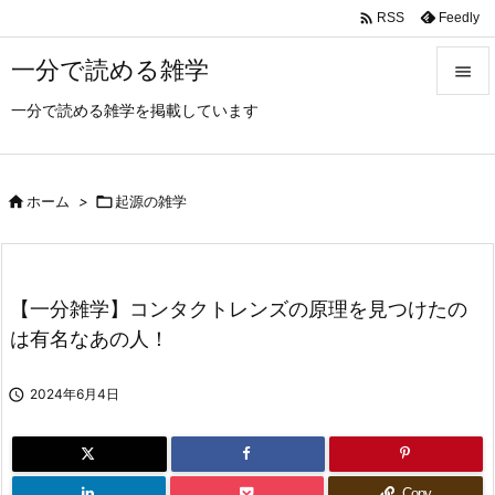

Feedly
RSS
一分で読める雑学

一分で読める雑学を掲載しています

メニュ

サイド

ホーム
>

起源の雑学

前へ

【一分雑学】コンタクトレンズの原理を見つけたの
次へ
は有名なあの人！

検索

2024年6月4日
Copy