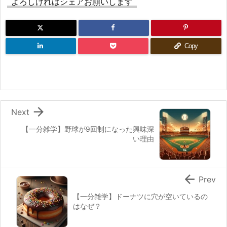
よろしければシェアお願いします
Copy

Next
【一分雑学】野球が9回制になった興味深
い理由

Prev
【一分雑学】ドーナツに穴が空いているの
はなぜ？