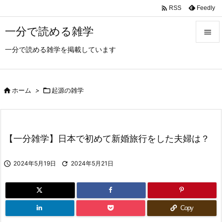

Feedly
RSS
一分で読める雑学

一分で読める雑学を掲載しています

メニュ

サイド

ホーム
>

起源の雑学

前へ

【一分雑学】日本で初めて新婚旅行をした夫婦は？
次へ


2024年5月19日

2024年5月21日
検索
Copy