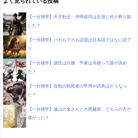
よく見られている投稿
【一分雑学】天才剣士・沖田総司は生涯に何人斬り殺
した？
【一分雑学】バカもアホも語源は日本語ではない説ア
リ
【一分雑学】源氏は白旗、平家は赤旗って誰が決め
た？
【一分雑学】合戦の戦死者の甲冑や武具はどうなっ
た？
【一分雑学】遠山の金さんと大岡越前、どちらの方が
偉かった？