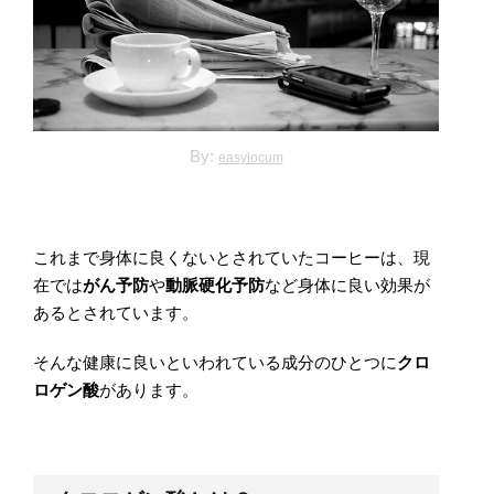
By:
easylocum
これまで身体に良くないとされていたコーヒーは、現
在では
がん予防
や
動脈硬化予防
など身体に良い効果が
あるとされています。
そんな健康に良いといわれている成分のひとつに
クロ
ロゲン酸
があります。