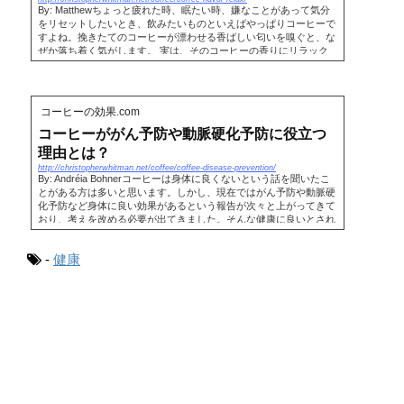
By: Matthewちょっと疲れた時、眠たい時、嫌なことがあって気分
をリセットしたいとき、飲みたいものといえばやっぱりコーヒーで
すよね。挽きたてのコーヒーが漂わせる香ばしい匂いを嗅ぐと、な
ぜか落ち着く気がします。 実は、そのコーヒーの香りにリラック
ス...
コーヒーの効果.com
コーヒーががん予防や動脈硬化予防に役立つ
理由とは？
http://christopherwhitman.net/coffee/coffee-disease-prevention/
By: Andréia Bohnerコーヒーは身体に良くないという話を聞いたこ
とがある方は多いと思います。しかし、現在ではがん予防や動脈硬
化予防など身体に良い効果があるという報告が次々と上がってきて
おり、考えを改める必要が出てきました。そんな健康に良いとされ
ている...
-
健康