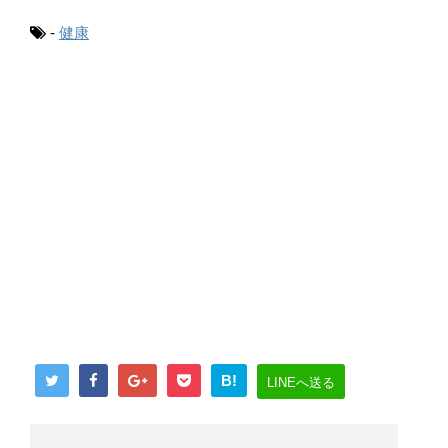
-
健康
B!
LINEへ送る