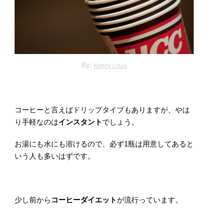
By:
Kenny Louie
コーヒーと言えばドリップタイプもありますが、やは
り手軽なのは
インスタント
でしょう。
お湯にも水にも溶けるので、必ず1瓶は用意してあると
いう人も多いはずです。
少し前から
コーヒーダイエット
が流行っています。